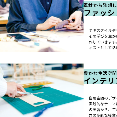
素材から発想
ファッシ
テキスタイルデ
その学びを生か
作していきます
ィストとして活
豊かな生活空
インテリ
住居空間のデザ
実践的なテーマ
の実習から、工
為の多彩な授業