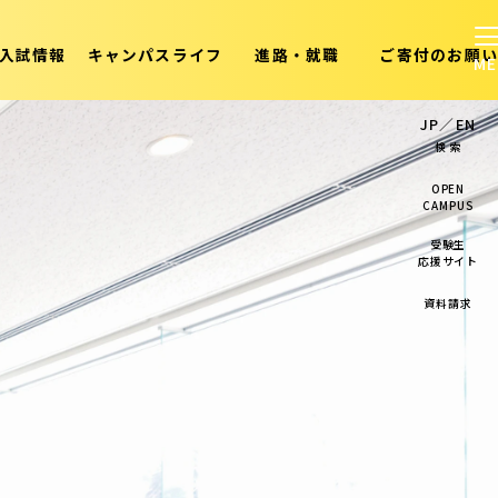
入試情報
キャンパスライフ
進路・就職
ご寄付のお願い
JP
／
EN
検 索
OPEN
CAMPUS
受験生
応援サイト
資料請求