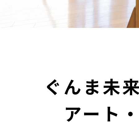
ぐんま未
アート