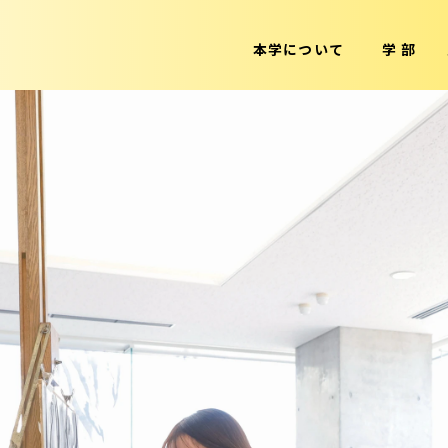
本学について
学 部