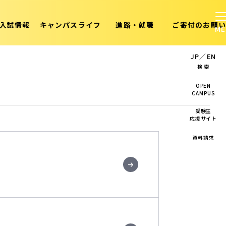
入試情報
キャンパスライフ
進路・就職
ご寄付のお願い
JP
／
EN
検 索
OPEN
CAMPUS
受験生
応援サイト
資料請求