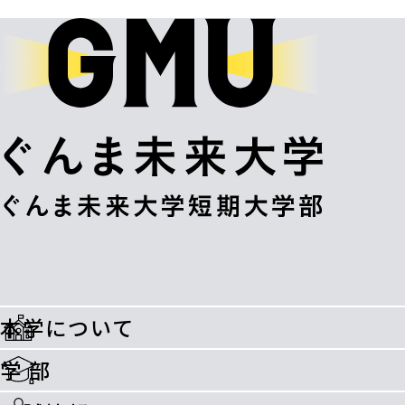
本学について
学 部