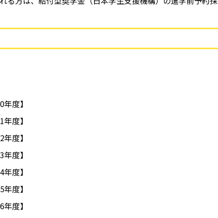
れる方は、給付型奨学金（日本学生支援機構）の進学前予約採
20年度】
21年度】
22年度】
23年度】
24年度】
25年度】
26年度】