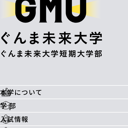
本学について
学 部
入試情報