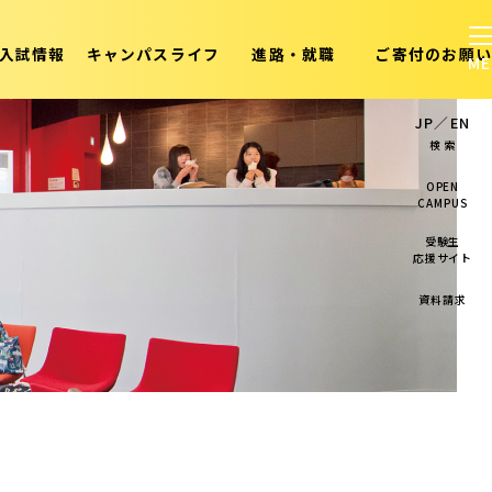
入試情報
キャンパスライフ
進路・就職
ご寄付のお願い
JP
／
EN
検 索
OPEN
CAMPUS
受験生
応援サイト
資料請求