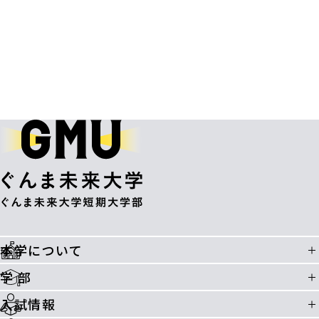
本学について
学 部
入試情報