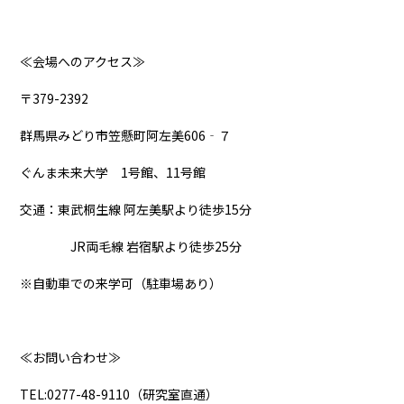
≪会場へのアクセス≫
〒379-2392
群馬県みどり市笠懸町阿左美606‐７
ぐんま未来大学 1号館、11号館
交通：東武桐生線 阿左美駅より徒歩15分
JR両毛線 岩宿駅より徒歩25分
※自動車での来学可（駐車場あり）
≪お問い合わせ≫
TEL:0277-48-9110（研究室直通）