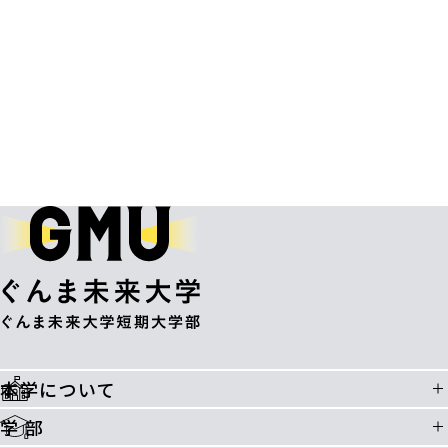
本学について
学 部