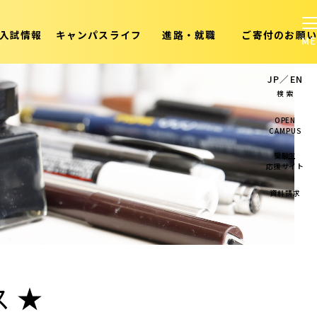
入試情報
キャンパスライフ
進路・就職
ご寄付のお願い
JP
／
EN
検 索
OPEN
CAMPUS
受験生
応援サイト
資料請求
ス★