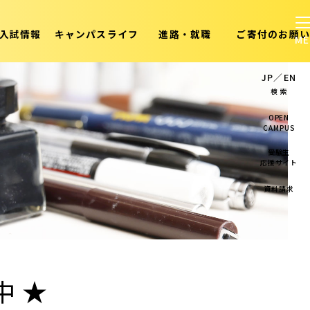
入試情報
キャンパスライフ
進路・就職
ご寄付のお願い
JP
／
EN
検 索
OPEN
CAMPUS
受験生
応援サイト
資料請求
中★