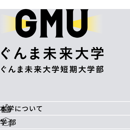
本学について
学 部