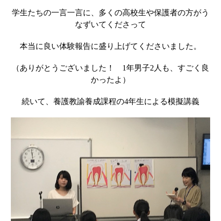
学生たちの一言一言に、多くの高校生や保護者の方がう
なずいてくださって
本当に良い体験報告に盛り上げてくださいました。
（ありがとうございました！
1
年男子
2
人も、すごく良
かったよ）
続いて、養護教諭養成課程の
4
年生による模擬講義