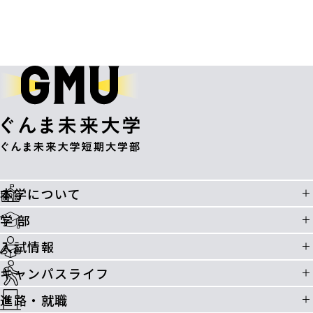
本学について
学 部
入試情報
キャンパスライフ
進路・就職