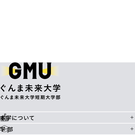
本学について
学 部