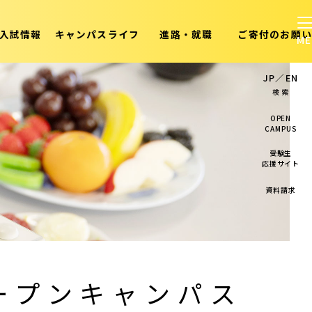
入試情報
キャンパスライフ
進路・就職
ご寄付のお願い
JP
／
EN
検 索
OPEN
CAMPUS
受験生
応援サイト
資料請求
ープンキャンパス