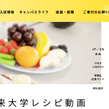
入試情報
キャンパスライフ
進路・就職
ご寄付のお願い
JP
／
EN
検 索
OPEN
CAMPUS
受験生
応援サイト
資料請求
来大学レシピ動画