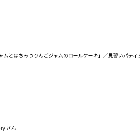
ャムとはちみつりんごジャムのロールケーキ」／見習いパティシ
」
ry さん