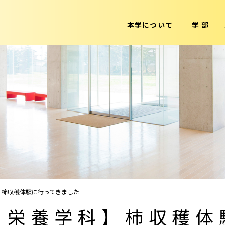
本学について
学 部
】柿収穫体験に行ってきました
 栄養学科】柿収穫体