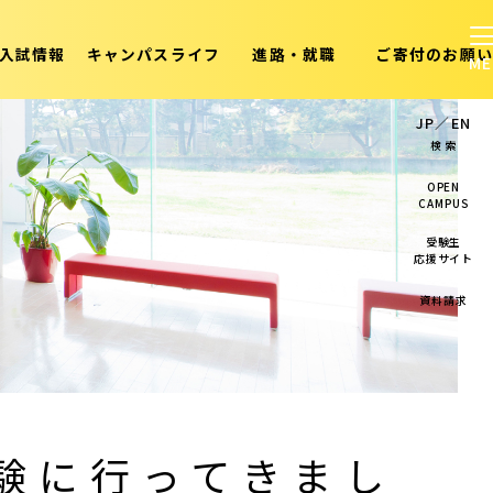
入試情報
キャンパスライフ
進路・就職
ご寄付のお願い
JP
／
EN
検 索
OPEN
CAMPUS
受験生
応援サイト
資料請求
験に行ってきまし