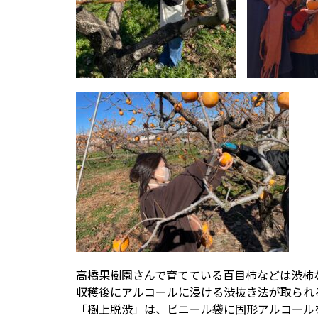
高橋果樹園さんで育てている百目柿などは渋柿
収穫後にアルコールに浸ける渋抜き法が取られ
「樹上脱渋」は、ビニール袋に固形アルコール