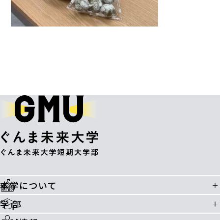
本学について
学 部