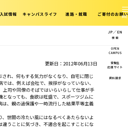
入試情報
キャンパスライフ
進路・就職
ご寄付のお願い
JP
／
EN
検 索
OPEN
CAMPUS
更新日：2012年06月13日
受験生
応援サイト
ぶされ、何もする気力がなくなり、自宅に閉じ
資料請求
病では、例えば会社で、挨拶がなっていない、
、上司や同僚のそばではいらいらして仕事が手
機となっても、食欲は旺盛で、スポーツジムに
病は、親の過保護や一時流行した結果平等主義
り、世間の冷たい風にはなるべくあたらないよ
は違うことに気づき、不適合を起こすことにな