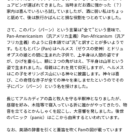
ュアビンが運ばれてきました。当時まだお酒に強かった（？）
家内は喜んでいろいろ試していましたが、酒に弱い私はちょっ
と舐めて、後は旅行かばんにと損な役割をつとめていました。
さて、このパン（パーン）という言葉は“全て”という意味で、
Pan-Americanism （汎アメリカ主義）Pan-Africanism（汎ア
フリカ主義）のように日本語では“汎”と訳すことが多いようで
す。もともとパン (Pan) はヘルメス（ゼウスの使神）とドリュ
オプスの娘との間に生まれた子供で、上半身は人間の姿です
が、ひげを垂らし、額に２つの角がはえ、下半身は山羊という
姿で生まれました。母親はこれを見て仰天しますが、ヘルメス
はこの子をオリンポス山にいる神々に披露します。神々は喜
び、この奇怪な赤子が全ての神々を楽しませたというのでその
子にパン（パーン）という名を授けました。
長じてアルカディアの森と牧人を守る半獣神となりましたが、
昼寝を好み、木陰等で寝入っている折に誰かがやってきたり、物
音を立てるとかんしゃくを起こし、大音響を発しました。後世
のパニック（panic）はここから由来するといわれています。
なお、英語の辞書を引くと葦笛を吹くPanの図が載っています