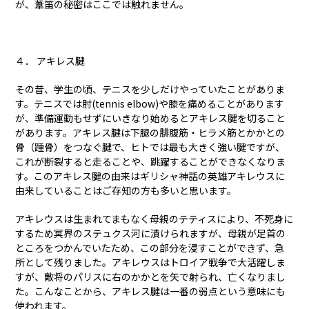
が、葦笛の秘密はここでは触れません。
４． アキレス腱
その昔、学生の頃、テニスを少しだけやっていたことがありま
す。テニスでは肘(tennis elbow)や膝を痛めることがあります
が、準備運動もせずにいきなり始めるとアキレス腱を切ること
があります。アキレス腱は下腿の腓腹筋・ヒラメ筋とかかとの
骨（踵骨）をつなぐ腱で、ヒトでは最も大きく強い腱ですが、
これが断裂すると走ることや、跳躍することができなくなりま
す。このアキレス腱の由来はギリシャ神話の英雄アキレウスに
由来していることはご存知の方も多いと思います。
アキレウスは生まれてまもなく母親のテティスにより、不死身に
するため冥界のステュクス河に漬けられますが、母親が足首の
ところをつかんでいたため、この部分を浸すことができず、急
所として残りました。アキレウスはトロイア戦争で大活躍しま
すが、敵将のパリスに右のかかとを矢で射られ、亡くなりまし
た。こんなことから、アキレス腱は一番の弱点という意味にも
使われます。