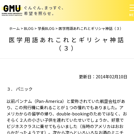
ぐんぐん、まっすぐ、
希望を照らせ。
ホーム
>
BLOG
>
学長BLOG
>
医学用語あれこれとギリシャ神話（３）
医学用語あれこれとギリシャ神話
（３）
更新日：2014年02月10日
３． パニック
以前パンナム（Pan-America）と愛称されていた航空会社があ
り、この飛行機に乗れることが１つの憧れでもありました。ア
メリカからの留学の帰り、double-bookingのためではなく、お
そらく２人の小さい子供を連れていたせいでしょうか、好意で
ビジネスクラスに乗せてもらいました（当時のアメリカはおお
らかだったようです）。次から次へといろいろなお酒のミニチ