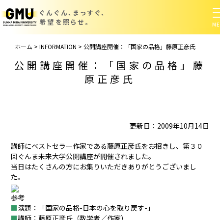
ぐんぐん、まっすぐ、
希望を照らせ。
ホーム
>
INFORMATION
>
公開講座開催：「国家の品格」藤原正彦氏
公開講座開催：「国家の品格」藤
原正彦氏
更新日：2009年10月14日
講師にベストセラー作家である藤原正彦氏をお招きし、第３０
回ぐんま未来大学公開講座が開催されました。
当日はたくさんの方にお集りいただきありがとうございまし
た。
参考
■
演題：「国家の品格-日本の心を取り戻す-」
■
講師：藤原正彦氏（数学者／作家）