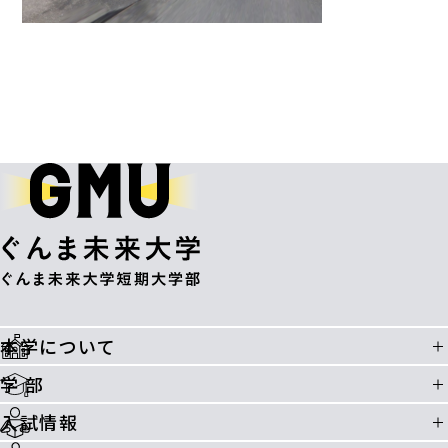
本学について
学 部
入試情報