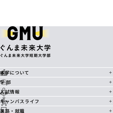
本学について
学 部
入試情報
キャンパスライフ
進路・就職