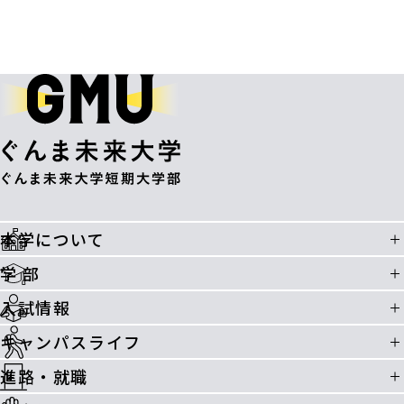
本学について
学 部
入試情報
キャンパスライフ
進路・就職