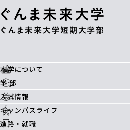
本学について
学 部
入試情報
キャンパスライフ
進路・就職