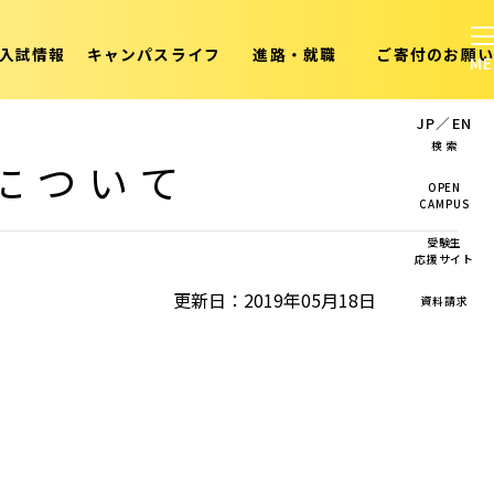
入試情報
キャンパスライフ
進路・就職
ご寄付のお願い
JP
／
EN
検 索
について
OPEN
CAMPUS
受験生
応援サイト
更新日：2019年05月18日
資料請求