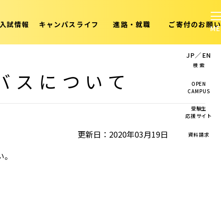
入試情報
キャンパスライフ
進路・就職
ご寄付のお願い
JP
／
EN
検 索
ルバスについて
OPEN
CAMPUS
受験生
応援サイト
更新日：2020年03月19日
資料請求
い。