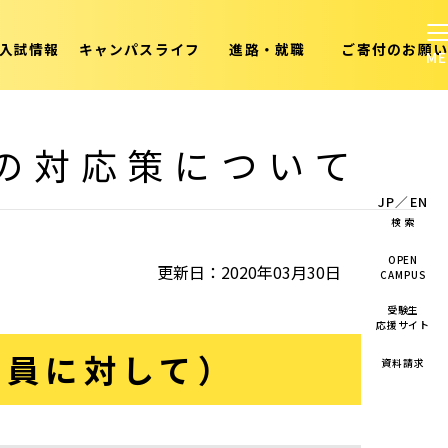
入試情報
キャンパスライフ
進路・就職
ご寄付のお願い
の対応策について
JP
／
EN
検 索
OPEN
更新日：2020年03月30日
CAMPUS
受験生
応援サイト
職員に対して）
資料請求