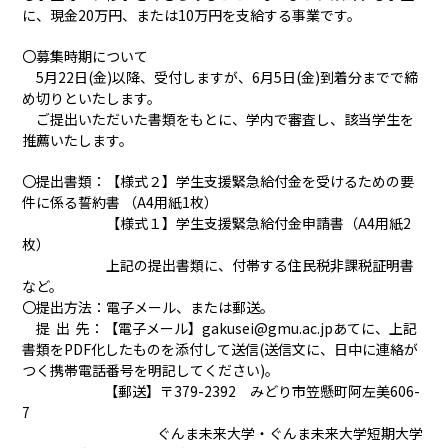
に、現金20万円、または10万円を支給する事業です。
〇募集時期について
5月22日(金)以降、受付しますが、6月5日(金)到着分までで締
め切りといたします。
ご提出いただいた書類をもとに、学内で審査し、該当学生を
推薦いたします。
〇提出書類：【様式２】学生支援緊急給付金を受けるための要
件に係る誓約書 （A4用紙1枚）
【様式１】学生支援緊急給付金申請書（A4用紙2
枚）
上記の提出書類に、付帯する住民税非課税証明書
など。
〇提出方法：電子メール、または郵送。
提 出 先：【電子メール】
gakusei@gmu.ac.jp
あてに、上記
書類をPDF化したものを添付して送信(送信文に、日中に連絡が
つく携帯電話番号を明記してください)。
【郵送】〒379-2392 みどり市笠懸町阿左美606-
7
ぐんま未来大学・ぐんま未来大学短期大学