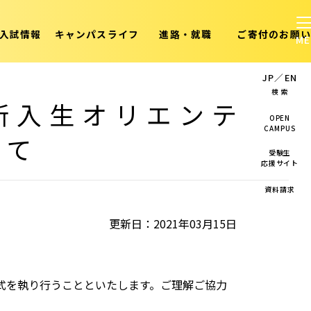
入試情報
キャンパスライフ
進路・就職
ご寄付のお願い
JP
／
EN
検 索
・新入生オリエンテ
OPEN
CAMPUS
いて
受験生
応援サイト
資料請求
更新日：2021年03月15日
式を執り行うことといたします。ご理解ご協力