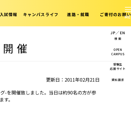
入試情報
キャンパスライフ
進路・就職
ご寄付のお願い
JP
／
EN
検 索
グ開催
OPEN
CAMPUS
受験生
応援サイト
更新日：2011年02月21日
資料請求
グ-を開催致しました。当日は約90名の方が参
ます。