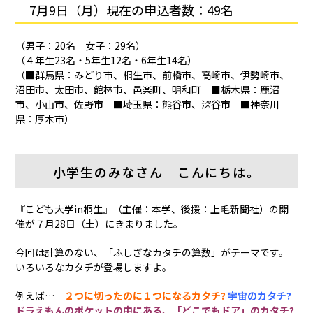
7月9日（月）現在の申込者数：49名
（男子：20名 女子：29名）
（４年生23名・5年生12名・6年生14名）
（■群馬県：みどり市、桐生市、前橋市、高崎市、伊勢崎市、
沼田市、太田市、館林市、邑楽町、明和町 ■栃木県：鹿沼
市、小山市、佐野市 ■埼玉県：熊谷市、深谷市 ■神奈川
県：厚木市）
小学生のみなさん こんにちは。
『こども大学in桐生』（主催：本学、後援：上毛新聞社）の開
催が７月28日（土）にきまりました。
今回は計算のない、「ふしぎなカタチの算数」がテーマです。
いろいろなカタチが登場しますよ。
例えば…
２つに切ったのに１つになるカタチ?
宇宙のカタチ?
ドラえもんのポケットの中にある、「どこでもドア」のカタチ?