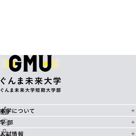
本学について
学 部
入試情報