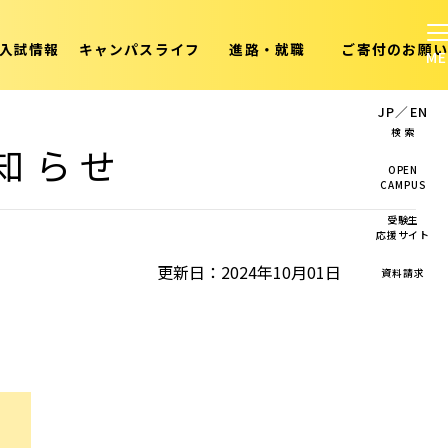
入試情報
キャンパスライフ
進路・就職
ご寄付のお願い
JP
／
EN
検 索
お知らせ
OPEN
CAMPUS
受験生
応援サイト
更新日：2024年10月01日
資料請求