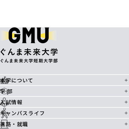
本学について
学 部
入試情報
キャンパスライフ
進路・就職