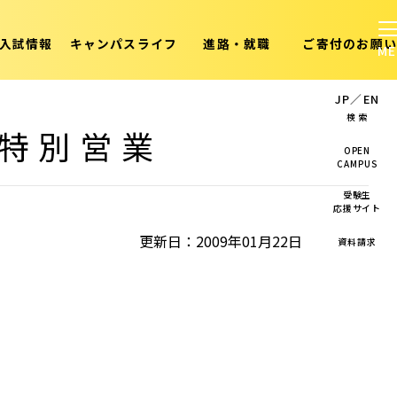
入試情報
キャンパスライフ
進路・就職
ご寄付のお願い
JP
／
EN
検 索
ェ特別営業
OPEN
CAMPUS
受験生
応援サイト
更新日：2009年01月22日
資料請求