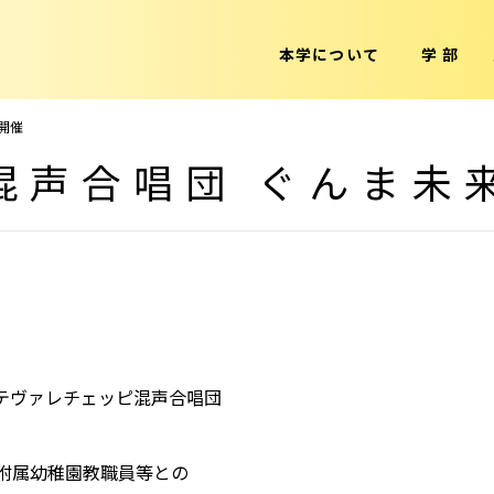
本学について
学 部
開催
混声合唱団 ぐんま未
テヴァレチェッピ混声合唱団
附属幼稚園教職員等との