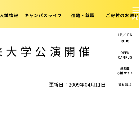
入試情報
キャンパスライフ
進路・就職
ご寄付のお願い
JP
／
EN
検 索
来大学公演開催
OPEN
CAMPUS
受験生
応援サイト
更新日：2009年04月11日
資料請求