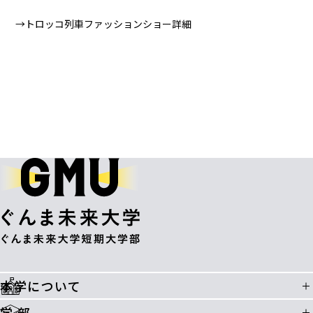
→
トロッコ列車ファッションショー
詳細
本学について
学 部