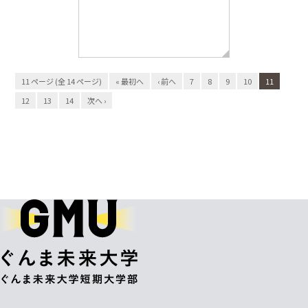
11 ページ (全 14 ページ)
« 最初へ
‹ 前へ
7
8
9
10
11
12
13
14
次へ ›