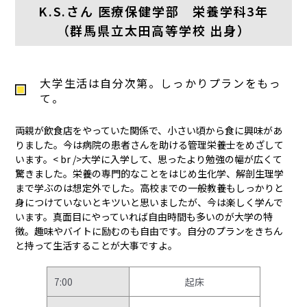
K.S.さん 医療保健学部 栄養学科3年
（群馬県立太田高等学校 出身）
大学生活は自分次第。しっかりプランをもっ
て。
両親が飲食店をやっていた関係で、小さい頃から食に興味があ
りました。今は病院の患者さんを助ける管理栄養士をめざして
います。< br />大学に入学して、思ったより勉強の幅が広くて
驚きました。栄養の専門的なことをはじめ生化学、解剖生理学
まで学ぶのは想定外でした。高校までの一般教養もしっかりと
身につけていないとキツいと思いましたが、今は楽しく学んで
います。真面目にやっていれば自由時間も多いのが大学の特
徴。趣味やバイトに励むのも自由です。自分のプランをきちん
と持って生活することが大事ですよ。
7:00
起床