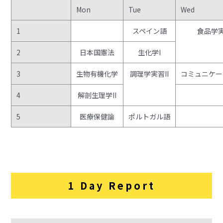
Mon
Tue
Wed
1
スペイン語
食品学実
2
日本国憲法
生化学I
3
生物有機化学
調理学実習II
コミュニケー
4
解剖生理学II
5
医療保健論
ポルトガル語
1 Day Report