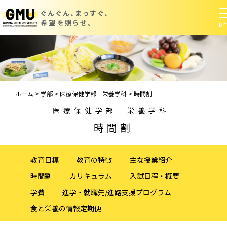
ぐんぐん、まっすぐ、
希望を照らせ。
ホーム
>
学部
>
医療保健学部 栄養学科
>
時間割
医療保健学部 栄養学科
時間割
教育目標
教育の特徴
主な授業紹介
時間割
カリキュラム
入試日程・概要
学費
進学・就職先/進路支援プログラム
食と栄養の情報定期便