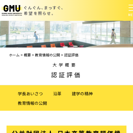
ぐんぐん、まっすぐ、
希望を照らせ。
ホーム
>
概要
>
教育情報の公開
>
認証評価
大学概要
認証評価
学長あいさつ
沿革
建学の精神
教育情報の公開