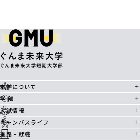
本学について
学 部
入試情報
キャンパスライフ
進路・就職