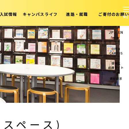
入試情報
キャンパスライフ
進路・就職
ご寄付のお願い
JP
／
EN
検 索
OPEN
CAMPUS
受験生
応援サイト
資料請求
・スペース)